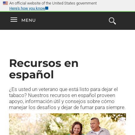
×
Skip
An official website of the United States government
Here's how you know
to
main
Explore the
Toggle
MENU
Cl
GO
Smokefree Family
content
Open
Toggle
navigation
the
navigation
Search
Form
Recursos en
español
¿Es usted un veterano que está listo para dejar el
tabaco? Nuestros recursos en español proveen
apoyo, información útil y consejos sobre cómo
manejar los desafíos y dejar de fumar para siempre.